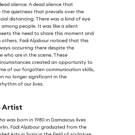
 dead silence. A dead silence that
the quietness that prevails over the
cial distancing. There was a kind of eye
among people. It was like a silent
meets the need to share this moment and
h others. Fadi Aljabour noticed that this
ways occurring there despite the
e who are in the scene. These
circumstances created an opportunity to
me of our forgotten communication skills,
 no longer significant in the
hythm of our lives.
 Artist
ho was born in 1980 in Damascus lives
rlin. Fadi Aljabour graduated from the
lied Arts in Syria in the field of sculpture.