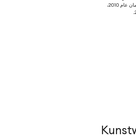
"شوليز" في برلين عام 2013، وندوة النحت في عمان عام 2010،
Kunst