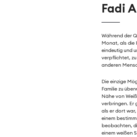
Fadi A
Während der Qu
Monat, als die 
eindeutig und 
verpflichtet, z
anderen Mensc
Die einzige Mögl
Familie zu über
Nähe von Weiße
verbringen. Er 
als er dort wa
einem bestimmt
beobachten, die 
einem weißen S