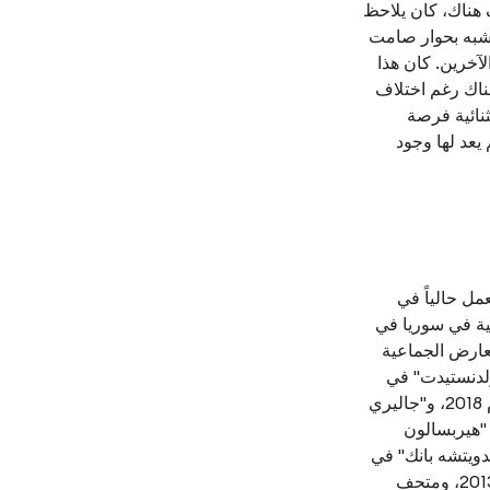
 هناك، كان يلاحظ
 أشبه بحوار صامت
آخرين. كان هذا
ناك رغم اختلاف
ائية فرصة
يعد لها وجود
يعيش ويعمل حالياً في
قية في سوريا في
معارض الجماعية
عام 2019، وقلعة "هولدنستيدت" في
أولسن عام 2019، وأكاديمية الفنون في برلين عام 2018، و"جاليري
 عام 2018، ومسرح "هيربسالون
ض الفني "للدويتشه بانك" في
برلين عام 2013، ومعرض "بي 21" في لندن عام 2013، ومتحف