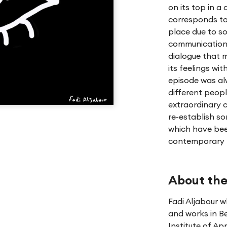
on its top in a
corresponds to 
place due to so
communication 
dialogue that 
its feelings wit
episode was al
different peopl
extraordinary 
re-establish so
which have been
contemporary r
About the
Fadi Aljabour w
and works in Be
Institute of App