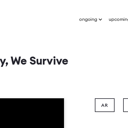
ongoing
upcomin
y, We Survive
AR