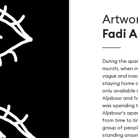
Artwo
Fadi A
During the quar
month, when in
vague and inac
staying home a
only available o
Aljabour and f
was spending t
Aljabour’s apa
from time to ti
group of people
standing aroun